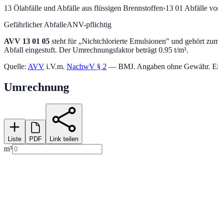
13
Ölabfälle und Abfälle aus flüssigen Brennstoffen
›
13 01
Abfälle vo
Gefährlicher Abfall
eANV-pflichtig
AVV
13 01 05
steht für „
Nichtchlorierte Emulsionen
" und gehört zum
Abfall eingestuft.
Der Umrechnungsfaktor beträgt 0.95 t/m³.
Quelle:
AVV
i.V.m.
NachwV § 2
— BMJ. Angaben ohne Gewähr. Einstu
Umrechnung
Liste
PDF
Link teilen
m³