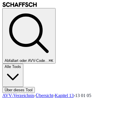
Abfallart oder AVV-Code…
⌘K
Alle Tools
Über dieses Tool
AVV-Verzeichnis
›
Übersicht
›
Kapitel
13
›
13 01 05