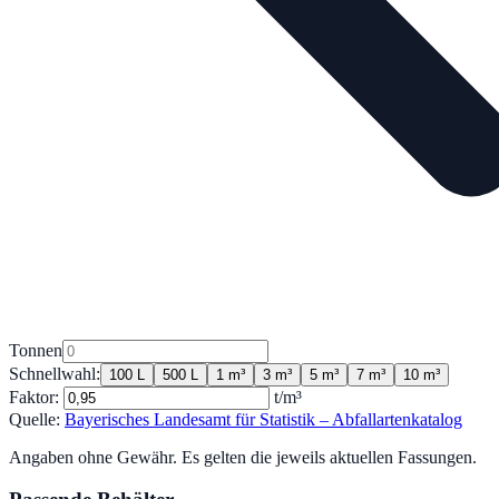
Tonnen
Schnellwahl:
100 L
500 L
1 m³
3 m³
5 m³
7 m³
10 m³
Faktor:
t/m³
Quelle:
Bayerisches Landesamt für Statistik – Abfallartenkatalog
Angaben ohne Gewähr. Es gelten die jeweils aktuellen Fassungen.