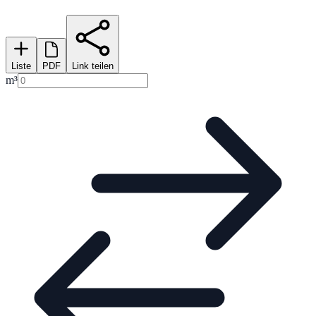
Liste
PDF
Link teilen
m³