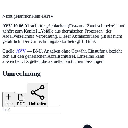
Nicht gefährlich
Kein eANV
AVV
10 06 01
steht für „
Schlacken (Erst- und Zweitschmelze)
" und
gehört zum Kapitel „
Abfälle aus thermischen Prozessen
" der
Abfallverzeichnis-Verordnung.
Dieser Abfallschlüssel gilt als nicht
gefährlich.
Der Umrechnungsfaktor beträgt 1.8 t/m³.
Quelle:
AVV
— BMJ. Angaben ohne Gewähr. Einstufung bezieht
sich auf den generischen Abfallschlüssel, Einzelfall kann
abweichen. Es gelten die aktuellen amtlichen Fassungen.
Umrechnung
Liste
PDF
Link teilen
m³