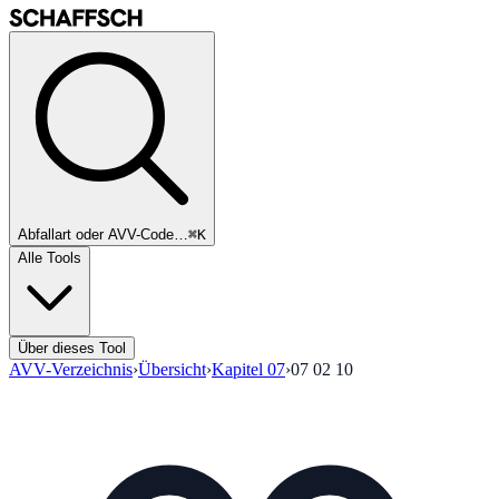
Abfallart oder AVV-Code…
⌘K
Alle Tools
Über dieses Tool
AVV-Verzeichnis
›
Übersicht
›
Kapitel
07
›
07 02 10