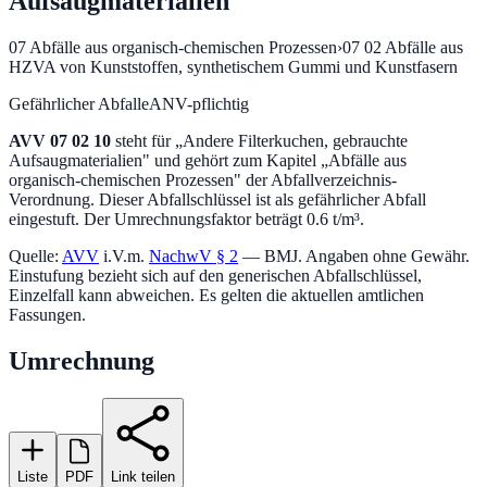
Aufsaugmaterialien
07
Abfälle aus organisch-chemischen Prozessen
›
07 02
Abfälle aus
HZVA von Kunststoffen, synthetischem Gummi und Kunstfasern
Gefährlicher Abfall
eANV-pflichtig
AVV
07 02 10
steht für „
Andere Filterkuchen, gebrauchte
Aufsaugmaterialien
" und gehört zum Kapitel „
Abfälle aus
organisch-chemischen Prozessen
" der Abfallverzeichnis-
Verordnung.
Dieser Abfallschlüssel ist als gefährlicher Abfall
eingestuft.
Der Umrechnungsfaktor beträgt 0.6 t/m³.
Quelle:
AVV
i.V.m.
NachwV § 2
— BMJ. Angaben ohne Gewähr.
Einstufung bezieht sich auf den generischen Abfallschlüssel,
Einzelfall kann abweichen. Es gelten die aktuellen amtlichen
Fassungen.
Umrechnung
Liste
PDF
Link teilen