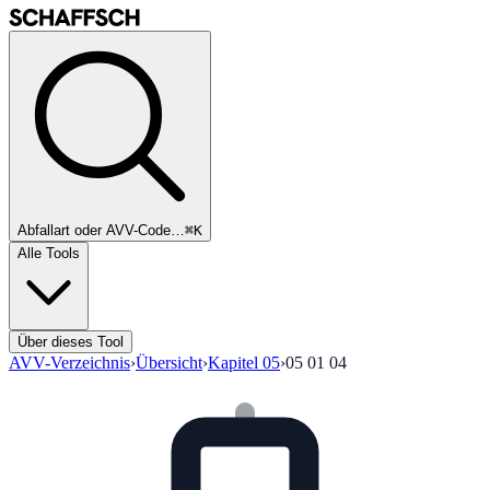
Abfallart oder AVV-Code…
⌘K
Alle Tools
Über dieses Tool
AVV-Verzeichnis
›
Übersicht
›
Kapitel
05
›
05 01 04