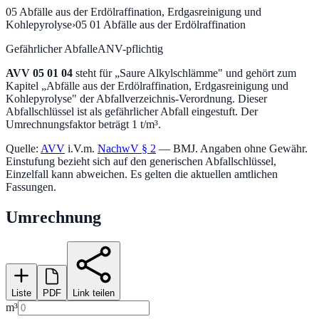
05
Abfälle aus der Erdölraffination, Erdgasreinigung und
Kohlepyrolyse
›
05 01
Abfälle aus der Erdölraffination
Gefährlicher Abfall
eANV-pflichtig
AVV
05 01 04
steht für „
Saure Alkylschlämme
" und gehört zum
Kapitel „
Abfälle aus der Erdölraffination, Erdgasreinigung und
Kohlepyrolyse
" der Abfallverzeichnis-Verordnung.
Dieser
Abfallschlüssel ist als gefährlicher Abfall eingestuft.
Der
Umrechnungsfaktor beträgt 1 t/m³.
Quelle:
AVV
i.V.m.
NachwV § 2
— BMJ. Angaben ohne Gewähr.
Einstufung bezieht sich auf den generischen Abfallschlüssel,
Einzelfall kann abweichen. Es gelten die aktuellen amtlichen
Fassungen.
Umrechnung
Liste
PDF
Link teilen
m³