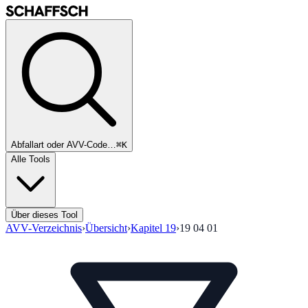
Abfallart oder AVV-Code…
⌘K
Alle Tools
Über dieses Tool
AVV-Verzeichnis
›
Übersicht
›
Kapitel
19
›
19 04 01