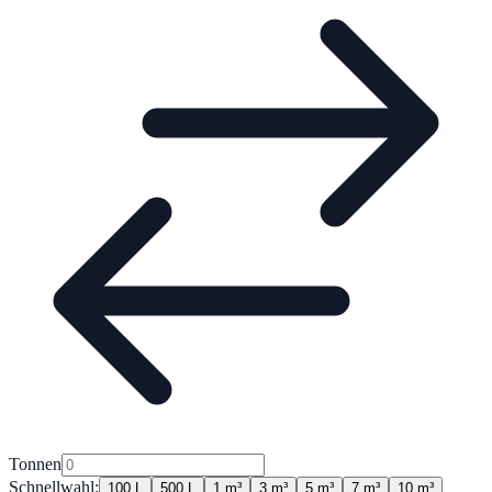
Tonnen
Schnellwahl:
100 L
500 L
1 m³
3 m³
5 m³
7 m³
10 m³