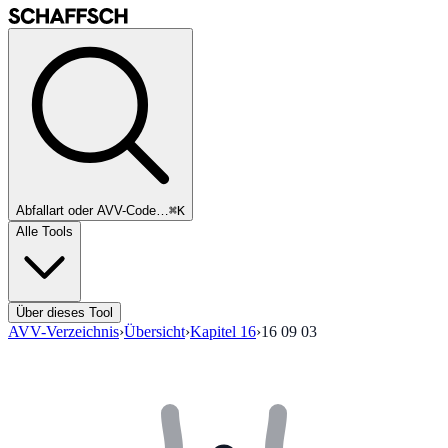
Abfallart oder AVV-Code…
⌘K
Alle Tools
Über dieses Tool
AVV-Verzeichnis
›
Übersicht
›
Kapitel
16
›
16 09 03