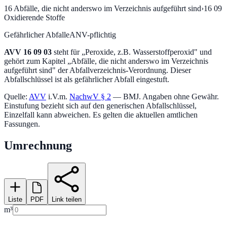
16
Abfälle, die nicht anderswo im Verzeichnis aufgeführt sind
›
16 09
Oxidierende Stoffe
Gefährlicher Abfall
eANV-pflichtig
AVV
16 09 03
steht für „
Peroxide, z.B. Wasserstoffperoxid
" und
gehört zum Kapitel „
Abfälle, die nicht anderswo im Verzeichnis
aufgeführt sind
" der Abfallverzeichnis-Verordnung.
Dieser
Abfallschlüssel ist als gefährlicher Abfall eingestuft.
Quelle:
AVV
i.V.m.
NachwV § 2
— BMJ. Angaben ohne Gewähr.
Einstufung bezieht sich auf den generischen Abfallschlüssel,
Einzelfall kann abweichen. Es gelten die aktuellen amtlichen
Fassungen.
Umrechnung
Liste
PDF
Link teilen
m³