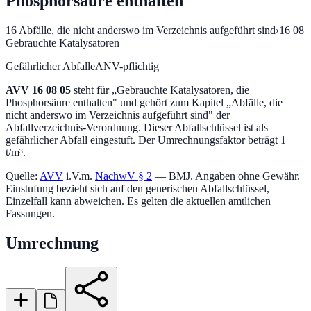
Phosphorsäure enthalten
16
Abfälle, die nicht anderswo im Verzeichnis aufgeführt sind
›
16 08
Gebrauchte Katalysatoren
Gefährlicher Abfall
eANV-pflichtig
AVV
16 08 05
steht für „
Gebrauchte Katalysatoren, die
Phosphorsäure enthalten
" und gehört zum Kapitel „
Abfälle, die
nicht anderswo im Verzeichnis aufgeführt sind
" der
Abfallverzeichnis-Verordnung.
Dieser Abfallschlüssel ist als
gefährlicher Abfall eingestuft.
Der Umrechnungsfaktor beträgt 1
t/m³.
Quelle:
AVV
i.V.m.
NachwV § 2
— BMJ. Angaben ohne Gewähr.
Einstufung bezieht sich auf den generischen Abfallschlüssel,
Einzelfall kann abweichen. Es gelten die aktuellen amtlichen
Fassungen.
Umrechnung