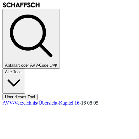
Abfallart oder AVV-Code…
⌘K
Alle Tools
Über dieses Tool
AVV-Verzeichnis
›
Übersicht
›
Kapitel
16
›
16 08 05