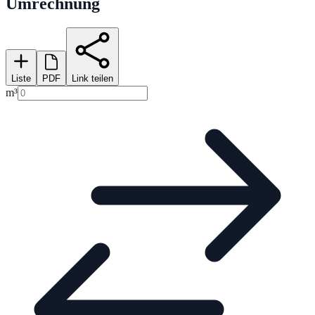
Umrechnung
Liste
PDF
Link teilen
m³