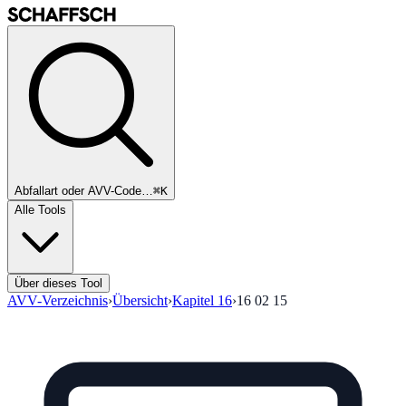
Abfallart oder AVV-Code…
⌘K
Alle Tools
Über dieses Tool
AVV-Verzeichnis
›
Übersicht
›
Kapitel
16
›
16 02 15