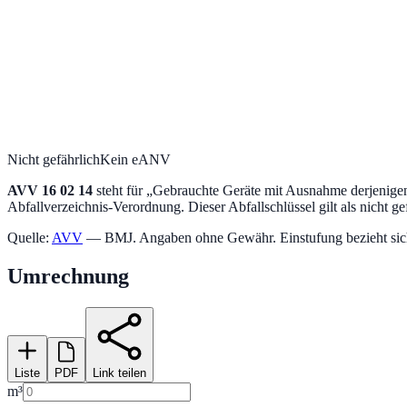
Nicht gefährlich
Kein eANV
AVV
16 02 14
steht für „
Gebrauchte Geräte mit Ausnahme derjenigen,
Abfallverzeichnis-Verordnung.
Dieser Abfallschlüssel gilt als nicht ge
Quelle:
AVV
— BMJ. Angaben ohne Gewähr. Einstufung bezieht sich a
Umrechnung
Liste
PDF
Link teilen
m³