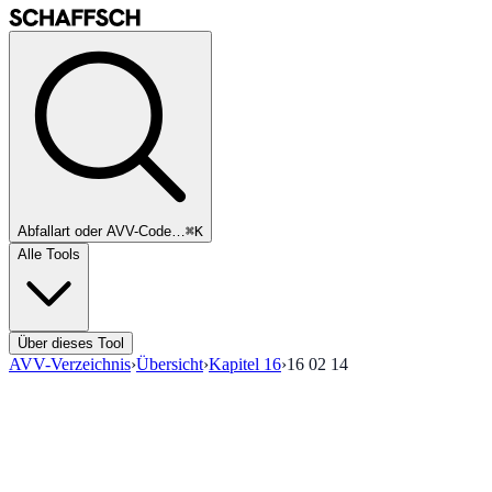
Abfallart oder AVV-Code…
⌘K
Alle Tools
Über dieses Tool
AVV-Verzeichnis
›
Übersicht
›
Kapitel
16
›
16 02 14