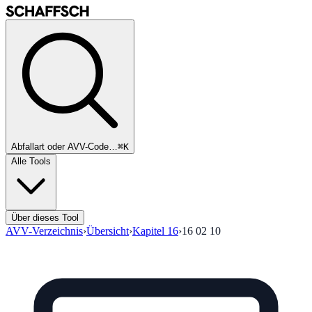
Abfallart oder AVV-Code…
⌘K
Alle Tools
Über dieses Tool
AVV-Verzeichnis
›
Übersicht
›
Kapitel
16
›
16 02 10