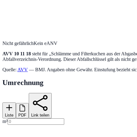
Nicht gefährlich
Kein eANV
AVV
10 11 18
steht für „
Schlämme und Filterkuchen aus der Abgasbe
Abfallverzeichnis-Verordnung.
Dieser Abfallschlüssel gilt als nicht ge
Quelle:
AVV
— BMJ. Angaben ohne Gewähr. Einstufung bezieht sich a
Umrechnung
Liste
PDF
Link teilen
m³