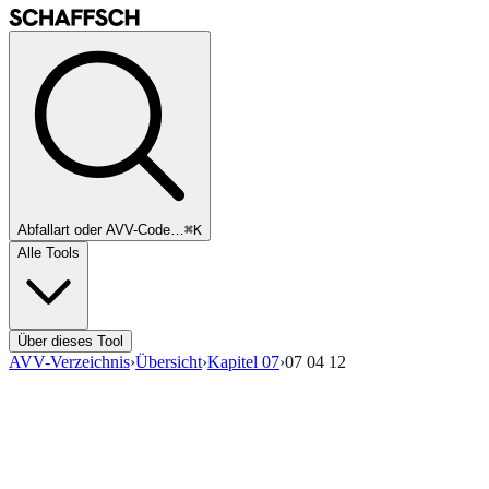
Abfallart oder AVV-Code…
⌘K
Alle Tools
Über dieses Tool
AVV-Verzeichnis
›
Übersicht
›
Kapitel
07
›
07 04 12