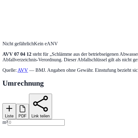
Nicht gefährlich
Kein eANV
AVV
07 04 12
steht für „
Schlämme aus der betriebseigenen Abwasser
Abfallverzeichnis-Verordnung.
Dieser Abfallschlüssel gilt als nicht ge
Quelle:
AVV
— BMJ. Angaben ohne Gewähr. Einstufung bezieht sich a
Umrechnung
Liste
PDF
Link teilen
m³