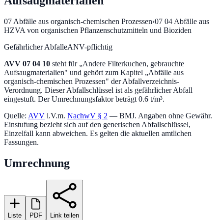
Aufsaugmaterialien
07
Abfälle aus organisch-chemischen Prozessen
›
07 04
Abfälle aus
HZVA von organischen Pflanzenschutzmitteln und Bioziden
Gefährlicher Abfall
eANV-pflichtig
AVV
07 04 10
steht für „
Andere Filterkuchen, gebrauchte
Aufsaugmaterialien
" und gehört zum Kapitel „
Abfälle aus
organisch-chemischen Prozessen
" der Abfallverzeichnis-
Verordnung.
Dieser Abfallschlüssel ist als gefährlicher Abfall
eingestuft.
Der Umrechnungsfaktor beträgt 0.6 t/m³.
Quelle:
AVV
i.V.m.
NachwV § 2
— BMJ. Angaben ohne Gewähr.
Einstufung bezieht sich auf den generischen Abfallschlüssel,
Einzelfall kann abweichen. Es gelten die aktuellen amtlichen
Fassungen.
Umrechnung
Liste
PDF
Link teilen