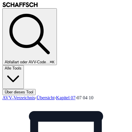
Abfallart oder AVV-Code…
⌘K
Alle Tools
Über dieses Tool
AVV-Verzeichnis
›
Übersicht
›
Kapitel
07
›
07 04 10