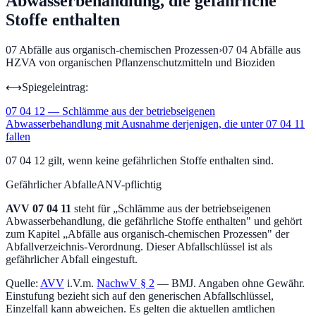
Abwasserbehandlung, die gefährliche
Stoffe enthalten
07
Abfälle aus organisch-chemischen Prozessen
›
07 04
Abfälle aus
HZVA von organischen Pflanzenschutzmitteln und Bioziden
⟷
Spiegeleintrag:
07 04 12
—
Schlämme aus der betriebseigenen
Abwasserbehandlung mit Ausnahme derjenigen, die unter 07 04 11
fallen
07 04 12 gilt, wenn keine gefährlichen Stoffe enthalten sind.
Gefährlicher Abfall
eANV-pflichtig
AVV
07 04 11
steht für „
Schlämme aus der betriebseigenen
Abwasserbehandlung, die gefährliche Stoffe enthalten
" und gehört
zum Kapitel „
Abfälle aus organisch-chemischen Prozessen
" der
Abfallverzeichnis-Verordnung.
Dieser Abfallschlüssel ist als
gefährlicher Abfall eingestuft.
Quelle:
AVV
i.V.m.
NachwV § 2
— BMJ. Angaben ohne Gewähr.
Einstufung bezieht sich auf den generischen Abfallschlüssel,
Einzelfall kann abweichen. Es gelten die aktuellen amtlichen