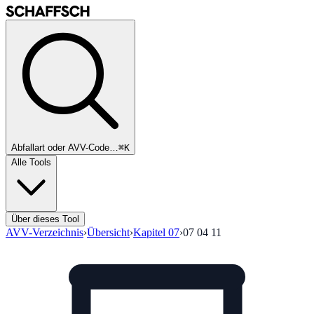
Abfallart oder AVV-Code…
⌘K
Alle Tools
Über dieses Tool
AVV-Verzeichnis
›
Übersicht
›
Kapitel
07
›
07 04 11