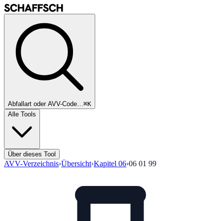
Abfallart oder AVV-Code…
⌘K
Alle Tools
Über dieses Tool
AVV-Verzeichnis
›
Übersicht
›
Kapitel
06
›
06 01 99