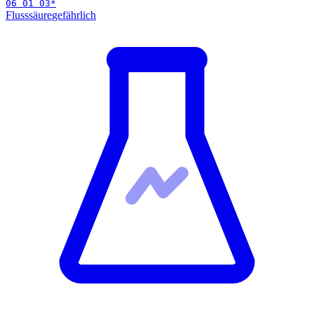
06 01 03
*
Flusssäure
gefährlich