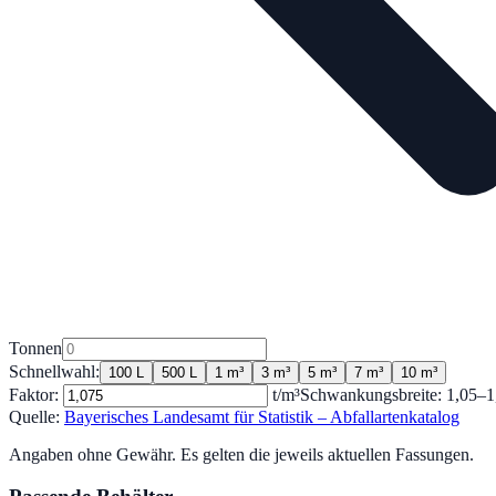
Tonnen
Schnellwahl:
100 L
500 L
1 m³
3 m³
5 m³
7 m³
10 m³
Faktor:
t/m³
Schwankungsbreite:
1,05
–
1
Quelle:
Bayerisches Landesamt für Statistik – Abfallartenkatalog
Angaben ohne Gewähr. Es gelten die jeweils aktuellen Fassungen.