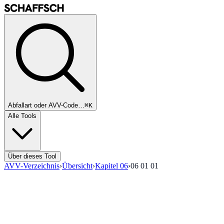
Abfallart oder AVV-Code…
⌘K
Alle Tools
Über dieses Tool
AVV-Verzeichnis
›
Übersicht
›
Kapitel
06
›
06 01 01