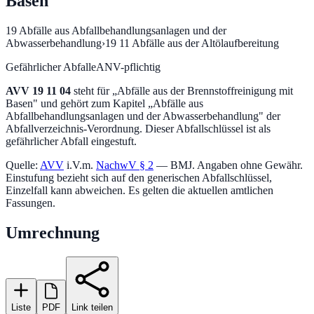
Basen
19
Abfälle aus Abfallbehandlungsanlagen und der
Abwasserbehandlung
›
19 11
Abfälle aus der Altölaufbereitung
Gefährlicher Abfall
eANV-pflichtig
AVV
19 11 04
steht für „
Abfälle aus der Brennstoffreinigung mit
Basen
" und gehört zum Kapitel „
Abfälle aus
Abfallbehandlungsanlagen und der Abwasserbehandlung
" der
Abfallverzeichnis-Verordnung.
Dieser Abfallschlüssel ist als
gefährlicher Abfall eingestuft.
Quelle:
AVV
i.V.m.
NachwV § 2
— BMJ. Angaben ohne Gewähr.
Einstufung bezieht sich auf den generischen Abfallschlüssel,
Einzelfall kann abweichen. Es gelten die aktuellen amtlichen
Fassungen.
Umrechnung
Liste
PDF
Link teilen