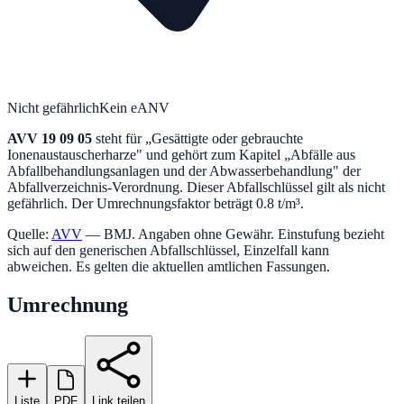
Nicht gefährlich
Kein eANV
AVV
19 09 05
steht für „
Gesättigte oder gebrauchte
Ionenaustauscherharze
" und gehört zum Kapitel „
Abfälle aus
Abfallbehandlungsanlagen und der Abwasserbehandlung
" der
Abfallverzeichnis-Verordnung.
Dieser Abfallschlüssel gilt als nicht
gefährlich.
Der Umrechnungsfaktor beträgt 0.8 t/m³.
Quelle:
AVV
— BMJ. Angaben ohne Gewähr. Einstufung bezieht
sich auf den generischen Abfallschlüssel, Einzelfall kann
abweichen. Es gelten die aktuellen amtlichen Fassungen.
Umrechnung
Liste
PDF
Link teilen