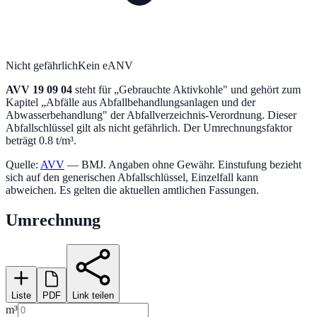
Nicht gefährlich
Kein eANV
AVV
19 09 04
steht für „
Gebrauchte Aktivkohle
" und gehört zum
Kapitel „
Abfälle aus Abfallbehandlungsanlagen und der
Abwasserbehandlung
" der Abfallverzeichnis-Verordnung.
Dieser
Abfallschlüssel gilt als nicht gefährlich.
Der Umrechnungsfaktor
beträgt 0.8 t/m³.
Quelle:
AVV
— BMJ. Angaben ohne Gewähr. Einstufung bezieht
sich auf den generischen Abfallschlüssel, Einzelfall kann
abweichen. Es gelten die aktuellen amtlichen Fassungen.
Umrechnung
Liste
PDF
Link teilen
m³