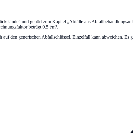
rückstände
" und gehört zum Kapitel „
Abfälle aus Abfallbehandlungsan
hnungsfaktor beträgt 0.5 t/m³.
uf den generischen Abfallschlüssel, Einzelfall kann abweichen. Es ge