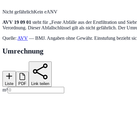
Nicht gefährlich
Kein eANV
AVV
19 09 01
steht für „
Feste Abfälle aus der Erstfiltration und Sieb
Verordnung.
Dieser Abfallschlüssel gilt als nicht gefährlich.
Der Umrec
Quelle:
AVV
— BMJ. Angaben ohne Gewähr. Einstufung bezieht sich a
Umrechnung
Liste
PDF
Link teilen
m³