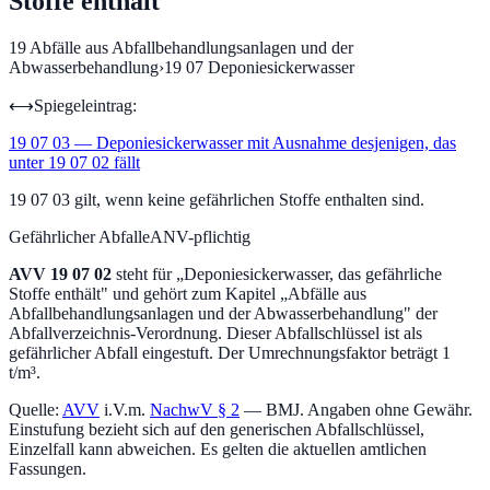
Stoffe enthält
19
Abfälle aus Abfallbehandlungsanlagen und der
Abwasserbehandlung
›
19 07
Deponiesickerwasser
⟷
Spiegeleintrag:
19 07 03
—
Deponiesickerwasser mit Ausnahme desjenigen, das
unter 19 07 02 fällt
19 07 03 gilt, wenn keine gefährlichen Stoffe enthalten sind.
Gefährlicher Abfall
eANV-pflichtig
AVV
19 07 02
steht für „
Deponiesickerwasser, das gefährliche
Stoffe enthält
" und gehört zum Kapitel „
Abfälle aus
Abfallbehandlungsanlagen und der Abwasserbehandlung
" der
Abfallverzeichnis-Verordnung.
Dieser Abfallschlüssel ist als
gefährlicher Abfall eingestuft.
Der Umrechnungsfaktor beträgt 1
t/m³.
Quelle:
AVV
i.V.m.
NachwV § 2
— BMJ. Angaben ohne Gewähr.
Einstufung bezieht sich auf den generischen Abfallschlüssel,
Einzelfall kann abweichen. Es gelten die aktuellen amtlichen
Fassungen.