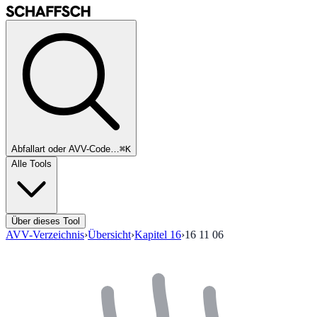
Abfallart oder AVV-Code…
⌘K
Alle Tools
Über dieses Tool
AVV-Verzeichnis
›
Übersicht
›
Kapitel
16
›
16 11 06