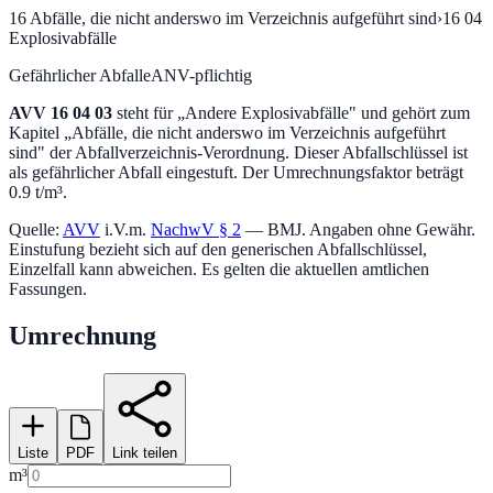
16
Abfälle, die nicht anderswo im Verzeichnis aufgeführt sind
›
16 04
Explosivabfälle
Gefährlicher Abfall
eANV-pflichtig
AVV
16 04 03
steht für „
Andere Explosivabfälle
" und gehört zum
Kapitel „
Abfälle, die nicht anderswo im Verzeichnis aufgeführt
sind
" der Abfallverzeichnis-Verordnung.
Dieser Abfallschlüssel ist
als gefährlicher Abfall eingestuft.
Der Umrechnungsfaktor beträgt
0.9 t/m³.
Quelle:
AVV
i.V.m.
NachwV § 2
— BMJ. Angaben ohne Gewähr.
Einstufung bezieht sich auf den generischen Abfallschlüssel,
Einzelfall kann abweichen. Es gelten die aktuellen amtlichen
Fassungen.
Umrechnung
Liste
PDF
Link teilen
m³