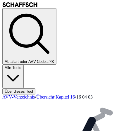
Abfallart oder AVV-Code…
⌘K
Alle Tools
Über dieses Tool
AVV-Verzeichnis
›
Übersicht
›
Kapitel
16
›
16 04 03