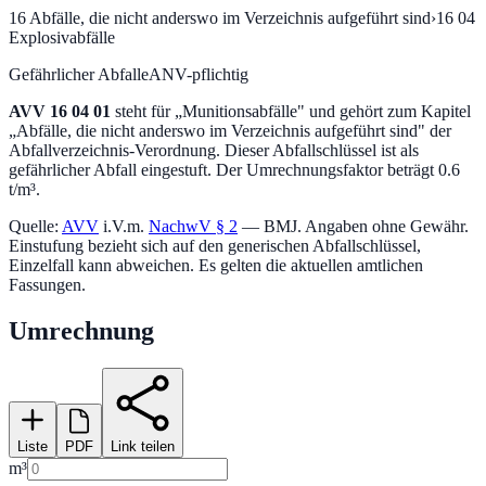
16
Abfälle, die nicht anderswo im Verzeichnis aufgeführt sind
›
16 04
Explosivabfälle
Gefährlicher Abfall
eANV-pflichtig
AVV
16 04 01
steht für „
Munitionsabfälle
" und gehört zum Kapitel
„
Abfälle, die nicht anderswo im Verzeichnis aufgeführt sind
" der
Abfallverzeichnis-Verordnung.
Dieser Abfallschlüssel ist als
gefährlicher Abfall eingestuft.
Der Umrechnungsfaktor beträgt 0.6
t/m³.
Quelle:
AVV
i.V.m.
NachwV § 2
— BMJ. Angaben ohne Gewähr.
Einstufung bezieht sich auf den generischen Abfallschlüssel,
Einzelfall kann abweichen. Es gelten die aktuellen amtlichen
Fassungen.
Umrechnung
Liste
PDF
Link teilen
m³