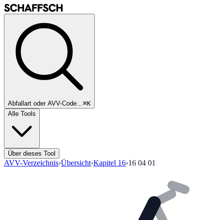
Abfallart oder AVV-Code…
⌘K
Alle Tools
Über dieses Tool
AVV-Verzeichnis
›
Übersicht
›
Kapitel
16
›
16 04 01