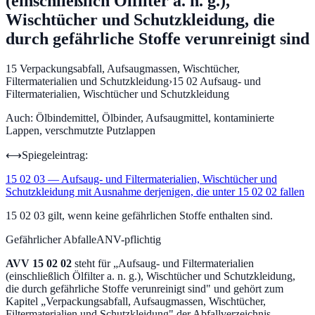
(einschließlich Ölfilter a. n. g.),
Wischtücher und Schutzkleidung, die
durch gefährliche Stoffe verunreinigt sind
15
Verpackungsabfall, Aufsaugmassen, Wischtücher,
Filtermaterialien und Schutzkleidung
›
15 02
Aufsaug- und
Filtermaterialien, Wischtücher und Schutzkleidung
Auch:
Ölbindemittel, Ölbinder, Aufsaugmittel, kontaminierte
Lappen, verschmutzte Putzlappen
⟷
Spiegeleintrag:
15 02 03
—
Aufsaug- und Filtermaterialien, Wischtücher und
Schutzkleidung mit Ausnahme derjenigen, die unter 15 02 02 fallen
15 02 03 gilt, wenn keine gefährlichen Stoffe enthalten sind.
Gefährlicher Abfall
eANV-pflichtig
AVV
15 02 02
steht für „
Aufsaug- und Filtermaterialien
(einschließlich Ölfilter a. n. g.), Wischtücher und Schutzkleidung,
die durch gefährliche Stoffe verunreinigt sind
" und gehört zum
Kapitel „
Verpackungsabfall, Aufsaugmassen, Wischtücher,
Filtermaterialien und Schutzkleidung
" der Abfallverzeichnis-