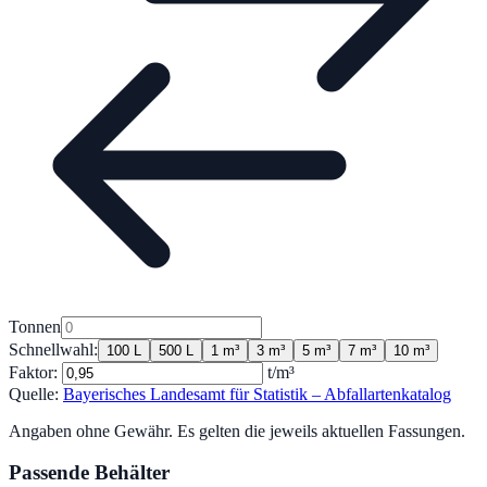
Tonnen
Schnellwahl:
100 L
500 L
1 m³
3 m³
5 m³
7 m³
10 m³
Faktor:
t/m³
Quelle:
Bayerisches Landesamt für Statistik – Abfallartenkatalog
Angaben ohne Gewähr. Es gelten die jeweils aktuellen Fassungen.
Passende Behälter