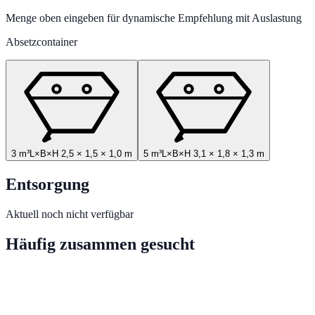
Menge oben eingeben für dynamische Empfehlung mit Auslastung
Absetzcontainer
3 m³
L×B×H
2,5
×
1,5
×
1,0
m
5 m³
L×B×H
3,1
×
1,8
×
1,3
m
Entsorgung
Aktuell noch nicht verfügbar
Häufig zusammen gesucht