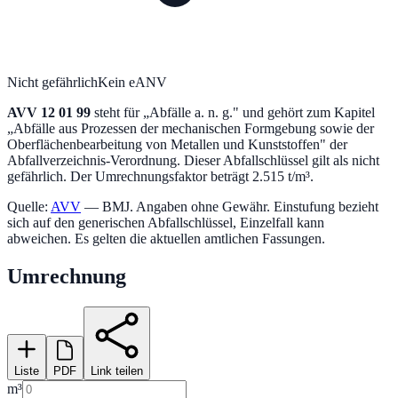
Nicht gefährlich
Kein eANV
AVV
12 01 99
steht für „
Abfälle a. n. g.
" und gehört zum Kapitel
„
Abfälle aus Prozessen der mechanischen Formgebung sowie der
Oberflächenbearbeitung von Metallen und Kunststoffen
" der
Abfallverzeichnis-Verordnung.
Dieser Abfallschlüssel gilt als nicht
gefährlich.
Der Umrechnungsfaktor beträgt 2.515 t/m³.
Quelle:
AVV
— BMJ. Angaben ohne Gewähr. Einstufung bezieht
sich auf den generischen Abfallschlüssel, Einzelfall kann
abweichen. Es gelten die aktuellen amtlichen Fassungen.
Umrechnung
Liste
PDF
Link teilen
m³