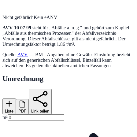
Nicht gefährlich
Kein eANV
AVV
10 07 99
steht für „
Abfälle a. n. g.
" und gehört zum Kapitel
„
Abfälle aus thermischen Prozessen
" der Abfallverzeichnis-
Verordnung.
Dieser Abfallschlüssel gilt als nicht gefährlich.
Der
Umrechnungsfaktor beträgt 1.86 t/m³.
Quelle:
AVV
— BMJ. Angaben ohne Gewähr. Einstufung bezieht
sich auf den generischen Abfallschlüssel, Einzelfall kann
abweichen. Es gelten die aktuellen amtlichen Fassungen.
Umrechnung
Liste
PDF
Link teilen
m³