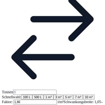
Tonnen
Schnellwahl:
100 L
500 L
1 m³
3 m³
5 m³
7 m³
10 m³
Faktor:
t/m³
Schwankungsbreite:
1,05
–