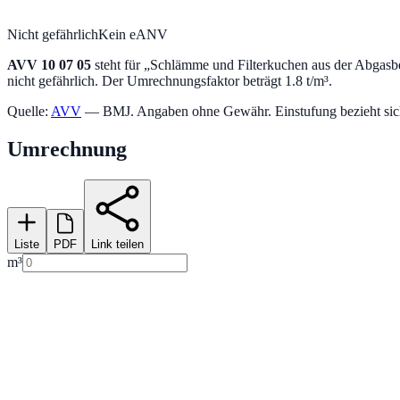
Nicht gefährlich
Kein eANV
AVV
10 07 05
steht für „
Schlämme und Filterkuchen aus der Abgas
nicht gefährlich.
Der Umrechnungsfaktor beträgt 1.8 t/m³.
Quelle:
AVV
— BMJ. Angaben ohne Gewähr. Einstufung bezieht sich a
Umrechnung
Liste
PDF
Link teilen
m³