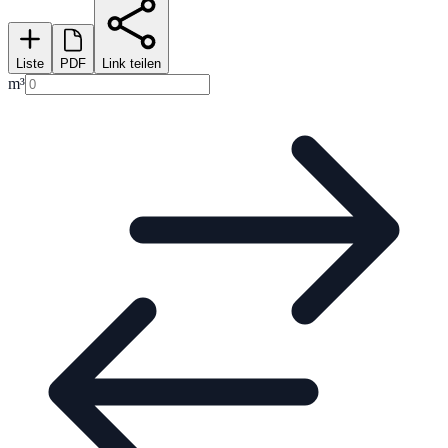
Liste
PDF
Link teilen
m³