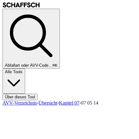
Abfallart oder AVV-Code…
⌘K
Alle Tools
Über dieses Tool
AVV-Verzeichnis
›
Übersicht
›
Kapitel
07
›
07 05 14