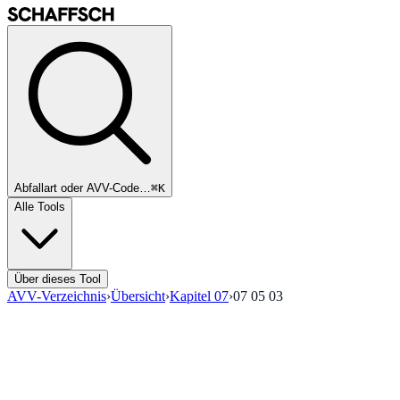
Abfallart oder AVV-Code…
⌘K
Alle Tools
Über dieses Tool
AVV-Verzeichnis
›
Übersicht
›
Kapitel
07
›
07 05 03