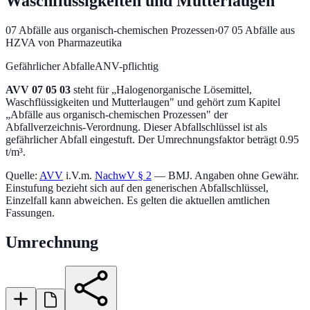
Waschflüssigkeiten und Mutterlaugen
07
Abfälle aus organisch-chemischen Prozessen
›
07 05
Abfälle aus
HZVA von Pharmazeutika
Gefährlicher Abfall
eANV-pflichtig
AVV
07 05 03
steht für „
Halogenorganische Lösemittel,
Waschflüssigkeiten und Mutterlaugen
" und gehört zum Kapitel
„
Abfälle aus organisch-chemischen Prozessen
" der
Abfallverzeichnis-Verordnung.
Dieser Abfallschlüssel ist als
gefährlicher Abfall eingestuft.
Der Umrechnungsfaktor beträgt 0.95
t/m³.
Quelle:
AVV
i.V.m.
NachwV § 2
— BMJ. Angaben ohne Gewähr.
Einstufung bezieht sich auf den generischen Abfallschlüssel,
Einzelfall kann abweichen. Es gelten die aktuellen amtlichen
Fassungen.
Umrechnung