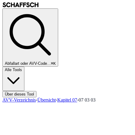
Abfallart oder AVV-Code…
⌘K
Alle Tools
Über dieses Tool
AVV-Verzeichnis
›
Übersicht
›
Kapitel
07
›
07 03 03