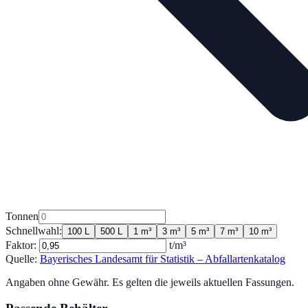
Tonnen
Schnellwahl:
100 L
500 L
1 m³
3 m³
5 m³
7 m³
10 m³
Faktor:
t/m³
Quelle:
Bayerisches Landesamt für Statistik – Abfallartenkatalog
Angaben ohne Gewähr. Es gelten die jeweils aktuellen Fassungen.