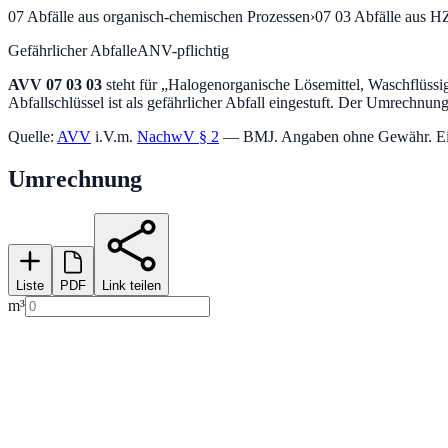
07
Abfälle aus organisch-chemischen Prozessen
›
07 03
Abfälle aus H
Gefährlicher Abfall
eANV-pflichtig
AVV
07 03 03
steht für „
Halogenorganische Lösemittel, Waschflüssi
Abfallschlüssel ist als gefährlicher Abfall eingestuft.
Der Umrechnungsf
Quelle:
AVV
i.V.m.
NachwV § 2
— BMJ. Angaben ohne Gewähr. Einstu
Umrechnung
Liste
PDF
Link teilen
m³