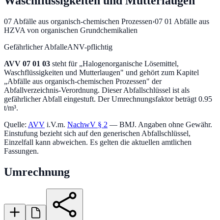
Waschflüssigkeiten und Mutterlaugen
07
Abfälle aus organisch-chemischen Prozessen
›
07 01
Abfälle aus
HZVA von organischen Grundchemikalien
Gefährlicher Abfall
eANV-pflichtig
AVV
07 01 03
steht für „
Halogenorganische Lösemittel,
Waschflüssigkeiten und Mutterlaugen
" und gehört zum Kapitel
„
Abfälle aus organisch-chemischen Prozessen
" der
Abfallverzeichnis-Verordnung.
Dieser Abfallschlüssel ist als
gefährlicher Abfall eingestuft.
Der Umrechnungsfaktor beträgt 0.95
t/m³.
Quelle:
AVV
i.V.m.
NachwV § 2
— BMJ. Angaben ohne Gewähr.
Einstufung bezieht sich auf den generischen Abfallschlüssel,
Einzelfall kann abweichen. Es gelten die aktuellen amtlichen
Fassungen.
Umrechnung