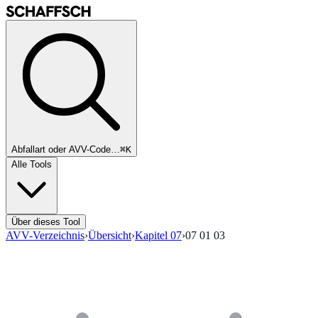
Abfallart oder AVV-Code…
⌘K
Alle Tools
Über dieses Tool
AVV-Verzeichnis
›
Übersicht
›
Kapitel
07
›
07 01 03