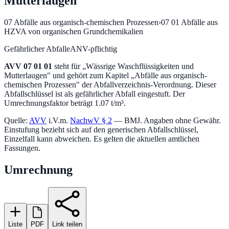
Mutterlaugen
07
Abfälle aus organisch-chemischen Prozessen
›
07 01
Abfälle aus
HZVA von organischen Grundchemikalien
Gefährlicher Abfall
eANV-pflichtig
AVV
07 01 01
steht für „
Wässrige Waschflüssigkeiten und
Mutterlaugen
" und gehört zum Kapitel „
Abfälle aus organisch-
chemischen Prozessen
" der Abfallverzeichnis-Verordnung.
Dieser
Abfallschlüssel ist als gefährlicher Abfall eingestuft.
Der
Umrechnungsfaktor beträgt 1.07 t/m³.
Quelle:
AVV
i.V.m.
NachwV § 2
— BMJ. Angaben ohne Gewähr.
Einstufung bezieht sich auf den generischen Abfallschlüssel,
Einzelfall kann abweichen. Es gelten die aktuellen amtlichen
Fassungen.
Umrechnung
Liste
PDF
Link teilen