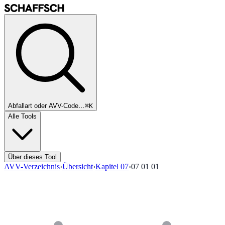
Abfallart oder AVV-Code…
⌘K
Alle Tools
Über dieses Tool
AVV-Verzeichnis
›
Übersicht
›
Kapitel
07
›
07 01 01