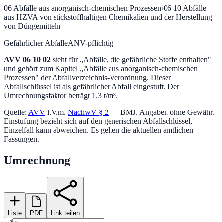
06
Abfälle aus anorganisch-chemischen Prozessen
›
06 10
Abfälle
aus HZVA von stickstoffhaltigen Chemikalien und der Herstellung
von Düngemitteln
Gefährlicher Abfall
eANV-pflichtig
AVV
06 10 02
steht für „
Abfälle, die gefährliche Stoffe enthalten
"
und gehört zum Kapitel „
Abfälle aus anorganisch-chemischen
Prozessen
" der Abfallverzeichnis-Verordnung.
Dieser
Abfallschlüssel ist als gefährlicher Abfall eingestuft.
Der
Umrechnungsfaktor beträgt 1.3 t/m³.
Quelle:
AVV
i.V.m.
NachwV § 2
— BMJ. Angaben ohne Gewähr.
Einstufung bezieht sich auf den generischen Abfallschlüssel,
Einzelfall kann abweichen. Es gelten die aktuellen amtlichen
Fassungen.
Umrechnung
Liste
PDF
Link teilen