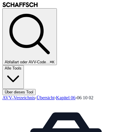
Abfallart oder AVV-Code…
⌘K
Alle Tools
Über dieses Tool
AVV-Verzeichnis
›
Übersicht
›
Kapitel
06
›
06 10 02