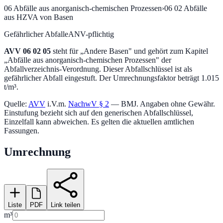
06
Abfälle aus anorganisch-chemischen Prozessen
›
06 02
Abfälle
aus HZVA von Basen
Gefährlicher Abfall
eANV-pflichtig
AVV
06 02 05
steht für „
Andere Basen
" und gehört zum Kapitel
„
Abfälle aus anorganisch-chemischen Prozessen
" der
Abfallverzeichnis-Verordnung.
Dieser Abfallschlüssel ist als
gefährlicher Abfall eingestuft.
Der Umrechnungsfaktor beträgt 1.015
t/m³.
Quelle:
AVV
i.V.m.
NachwV § 2
— BMJ. Angaben ohne Gewähr.
Einstufung bezieht sich auf den generischen Abfallschlüssel,
Einzelfall kann abweichen. Es gelten die aktuellen amtlichen
Fassungen.
Umrechnung
Liste
PDF
Link teilen
m³