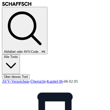
Abfallart oder AVV-Code…
⌘K
Alle Tools
Über dieses Tool
AVV-Verzeichnis
›
Übersicht
›
Kapitel
06
›
06 02 05