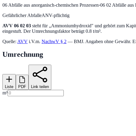
06
Abfälle aus anorganisch-chemischen Prozessen
›
06 02
Abfälle au
Gefährlicher Abfall
eANV-pflichtig
AVV
06 02 03
steht für „
Ammoniumhydroxid
" und gehört zum Kapit
eingestuft.
Der Umrechnungsfaktor beträgt 0.8 t/m³.
Quelle:
AVV
i.V.m.
NachwV § 2
— BMJ. Angaben ohne Gewähr. Einstu
Umrechnung
Liste
PDF
Link teilen
m³