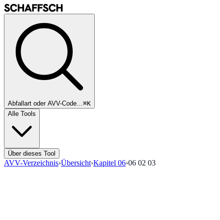
Abfallart oder AVV-Code…
⌘K
Alle Tools
Über dieses Tool
AVV-Verzeichnis
›
Übersicht
›
Kapitel
06
›
06 02 03