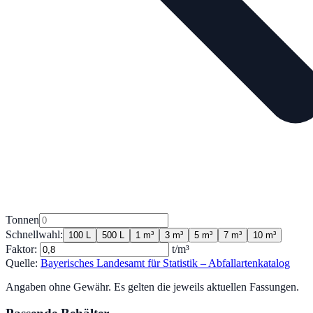
Tonnen
Schnellwahl:
100 L
500 L
1 m³
3 m³
5 m³
7 m³
10 m³
Faktor:
t/m³
Quelle:
Bayerisches Landesamt für Statistik – Abfallartenkatalog
Angaben ohne Gewähr. Es gelten die jeweils aktuellen Fassungen.