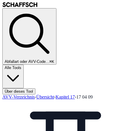
Abfallart oder AVV-Code…
⌘K
Alle Tools
Über dieses Tool
AVV-Verzeichnis
›
Übersicht
›
Kapitel
17
›
17 04 09