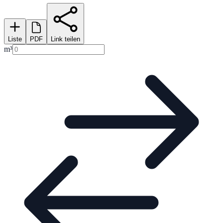
Liste
PDF
Link teilen
m³