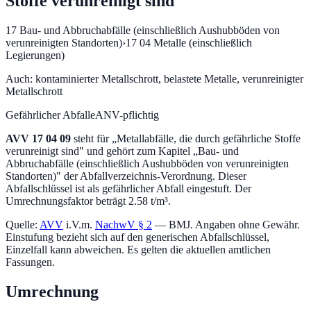
Stoffe verunreinigt sind
17
Bau- und Abbruchabfälle (einschließlich Aushubböden von
verunreinigten Standorten)
›
17 04
Metalle (einschließlich
Legierungen)
Auch:
kontaminierter Metallschrott, belastete Metalle, verunreinigter
Metallschrott
Gefährlicher Abfall
eANV-pflichtig
AVV
17 04 09
steht für „
Metallabfälle, die durch gefährliche Stoffe
verunreinigt sind
" und gehört zum Kapitel „
Bau- und
Abbruchabfälle (einschließlich Aushubböden von verunreinigten
Standorten)
" der Abfallverzeichnis-Verordnung.
Dieser
Abfallschlüssel ist als gefährlicher Abfall eingestuft.
Der
Umrechnungsfaktor beträgt 2.58 t/m³.
Quelle:
AVV
i.V.m.
NachwV § 2
— BMJ. Angaben ohne Gewähr.
Einstufung bezieht sich auf den generischen Abfallschlüssel,
Einzelfall kann abweichen. Es gelten die aktuellen amtlichen
Fassungen.
Umrechnung