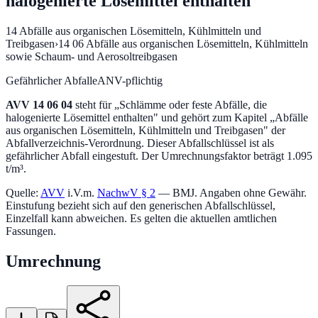
halogenierte Lösemittel enthalten
14
Abfälle aus organischen Lösemitteln, Kühlmitteln und
Treibgasen
›
14 06
Abfälle aus organischen Lösemitteln, Kühlmitteln
sowie Schaum- und Aerosoltreibgasen
Gefährlicher Abfall
eANV-pflichtig
AVV
14 06 04
steht für „
Schlämme oder feste Abfälle, die
halogenierte Lösemittel enthalten
" und gehört zum Kapitel „
Abfälle
aus organischen Lösemitteln, Kühlmitteln und Treibgasen
" der
Abfallverzeichnis-Verordnung.
Dieser Abfallschlüssel ist als
gefährlicher Abfall eingestuft.
Der Umrechnungsfaktor beträgt 1.095
t/m³.
Quelle:
AVV
i.V.m.
NachwV § 2
— BMJ. Angaben ohne Gewähr.
Einstufung bezieht sich auf den generischen Abfallschlüssel,
Einzelfall kann abweichen. Es gelten die aktuellen amtlichen
Fassungen.
Umrechnung