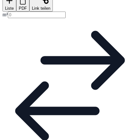
Liste
PDF
Link teilen
m³