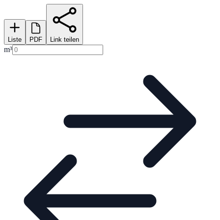
Liste
PDF
Link teilen
m³