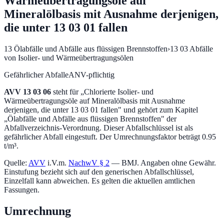
Wärmeübertragungsöle auf
Mineralölbasis mit Ausnahme derjenigen,
die unter 13 03 01 fallen
13
Ölabfälle und Abfälle aus flüssigen Brennstoffen
›
13 03
Abfälle
von Isolier- und Wärmeübertragungsölen
Gefährlicher Abfall
eANV-pflichtig
AVV
13 03 06
steht für „
Chlorierte Isolier- und
Wärmeübertragungsöle auf Mineralölbasis mit Ausnahme
derjenigen, die unter 13 03 01 fallen
" und gehört zum Kapitel
„
Ölabfälle und Abfälle aus flüssigen Brennstoffen
" der
Abfallverzeichnis-Verordnung.
Dieser Abfallschlüssel ist als
gefährlicher Abfall eingestuft.
Der Umrechnungsfaktor beträgt 0.95
t/m³.
Quelle:
AVV
i.V.m.
NachwV § 2
— BMJ. Angaben ohne Gewähr.
Einstufung bezieht sich auf den generischen Abfallschlüssel,
Einzelfall kann abweichen. Es gelten die aktuellen amtlichen
Fassungen.
Umrechnung