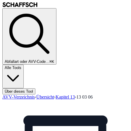
Abfallart oder AVV-Code…
⌘K
Alle Tools
Über dieses Tool
AVV-Verzeichnis
›
Übersicht
›
Kapitel
13
›
13 03 06