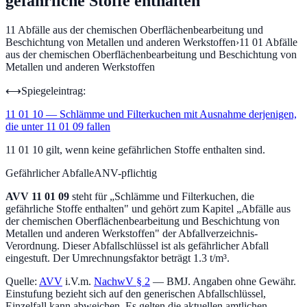
gefährliche Stoffe enthalten
11
Abfälle aus der chemischen Oberflächenbearbeitung und
Beschichtung von Metallen und anderen Werkstoffen
›
11 01
Abfälle
aus der chemischen Oberflächenbearbeitung und Beschichtung von
Metallen und anderen Werkstoffen
⟷
Spiegeleintrag:
11 01 10
—
Schlämme und Filterkuchen mit Ausnahme derjenigen,
die unter 11 01 09 fallen
11 01 10 gilt, wenn keine gefährlichen Stoffe enthalten sind.
Gefährlicher Abfall
eANV-pflichtig
AVV
11 01 09
steht für „
Schlämme und Filterkuchen, die
gefährliche Stoffe enthalten
" und gehört zum Kapitel „
Abfälle aus
der chemischen Oberflächenbearbeitung und Beschichtung von
Metallen und anderen Werkstoffen
" der Abfallverzeichnis-
Verordnung.
Dieser Abfallschlüssel ist als gefährlicher Abfall
eingestuft.
Der Umrechnungsfaktor beträgt 1.3 t/m³.
Quelle:
AVV
i.V.m.
NachwV § 2
— BMJ. Angaben ohne Gewähr.
Einstufung bezieht sich auf den generischen Abfallschlüssel,
Einzelfall kann abweichen. Es gelten die aktuellen amtlichen