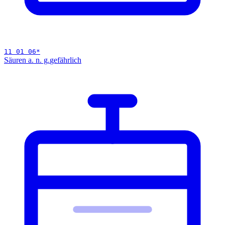
11 01 06
*
Säuren a. n. g.
gefährlich