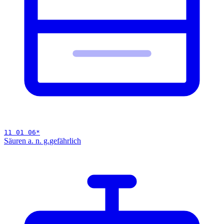
11 01 06
*
Säuren a. n. g.
gefährlich