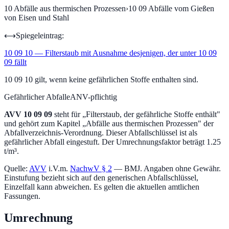
10
Abfälle aus thermischen Prozessen
›
10 09
Abfälle vom Gießen
von Eisen und Stahl
⟷
Spiegeleintrag:
10 09 10
—
Filterstaub mit Ausnahme desjenigen, der unter 10 09
09 fällt
10 09 10 gilt, wenn keine gefährlichen Stoffe enthalten sind.
Gefährlicher Abfall
eANV-pflichtig
AVV
10 09 09
steht für „
Filterstaub, der gefährliche Stoffe enthält
"
und gehört zum Kapitel „
Abfälle aus thermischen Prozessen
" der
Abfallverzeichnis-Verordnung.
Dieser Abfallschlüssel ist als
gefährlicher Abfall eingestuft.
Der Umrechnungsfaktor beträgt 1.25
t/m³.
Quelle:
AVV
i.V.m.
NachwV § 2
— BMJ. Angaben ohne Gewähr.
Einstufung bezieht sich auf den generischen Abfallschlüssel,
Einzelfall kann abweichen. Es gelten die aktuellen amtlichen
Fassungen.
Umrechnung