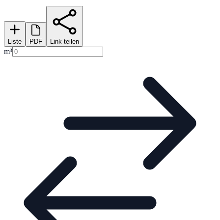
Liste
PDF
Link teilen
m³