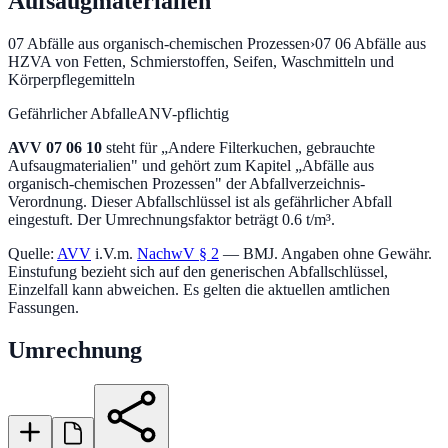
Aufsaugmaterialien
07
Abfälle aus organisch-chemischen Prozessen
›
07 06
Abfälle aus
HZVA von Fetten, Schmierstoffen, Seifen, Waschmitteln und
Körperpflegemitteln
Gefährlicher Abfall
eANV-pflichtig
AVV
07 06 10
steht für „
Andere Filterkuchen, gebrauchte
Aufsaugmaterialien
" und gehört zum Kapitel „
Abfälle aus
organisch-chemischen Prozessen
" der Abfallverzeichnis-
Verordnung.
Dieser Abfallschlüssel ist als gefährlicher Abfall
eingestuft.
Der Umrechnungsfaktor beträgt 0.6 t/m³.
Quelle:
AVV
i.V.m.
NachwV § 2
— BMJ. Angaben ohne Gewähr.
Einstufung bezieht sich auf den generischen Abfallschlüssel,
Einzelfall kann abweichen. Es gelten die aktuellen amtlichen
Fassungen.
Umrechnung