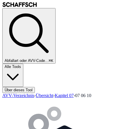
Abfallart oder AVV-Code…
⌘K
Alle Tools
Über dieses Tool
AVV-Verzeichnis
›
Übersicht
›
Kapitel
07
›
07 06 10