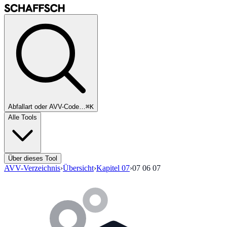
Abfallart oder AVV-Code…
⌘K
Alle Tools
Über dieses Tool
AVV-Verzeichnis
›
Übersicht
›
Kapitel
07
›
07 06 07