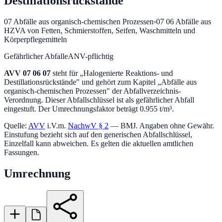
Destillationsrückstände
07
Abfälle aus organisch-chemischen Prozessen
›
07 06
Abfälle aus
HZVA von Fetten, Schmierstoffen, Seifen, Waschmitteln und
Körperpflegemitteln
Gefährlicher Abfall
eANV-pflichtig
AVV
07 06 07
steht für „
Halogenierte Reaktions- und
Destillationsrückstände
" und gehört zum Kapitel „
Abfälle aus
organisch-chemischen Prozessen
" der Abfallverzeichnis-
Verordnung.
Dieser Abfallschlüssel ist als gefährlicher Abfall
eingestuft.
Der Umrechnungsfaktor beträgt 0.955 t/m³.
Quelle:
AVV
i.V.m.
NachwV § 2
— BMJ. Angaben ohne Gewähr.
Einstufung bezieht sich auf den generischen Abfallschlüssel,
Einzelfall kann abweichen. Es gelten die aktuellen amtlichen
Fassungen.
Umrechnung