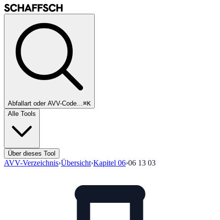
Abfallart oder AVV-Code…
⌘K
Alle Tools
Über dieses Tool
AVV-Verzeichnis
›
Übersicht
›
Kapitel
06
›
06 13 03