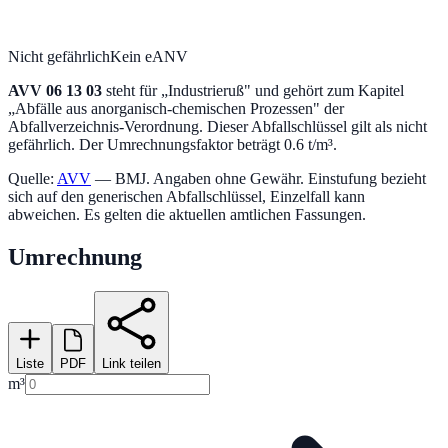
Nicht gefährlich
Kein eANV
AVV
06 13 03
steht für „
Industrieruß
" und gehört zum Kapitel
„
Abfälle aus anorganisch-chemischen Prozessen
" der
Abfallverzeichnis-Verordnung.
Dieser Abfallschlüssel gilt als nicht
gefährlich.
Der Umrechnungsfaktor beträgt 0.6 t/m³.
Quelle:
AVV
— BMJ. Angaben ohne Gewähr. Einstufung bezieht
sich auf den generischen Abfallschlüssel, Einzelfall kann
abweichen. Es gelten die aktuellen amtlichen Fassungen.
Umrechnung
Liste
PDF
Link teilen
m³