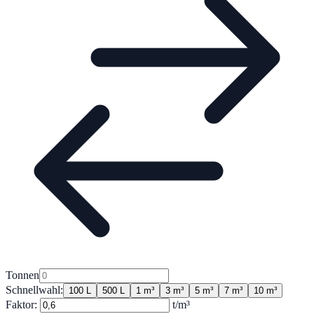
Tonnen
Schnellwahl:
100 L
500 L
1 m³
3 m³
5 m³
7 m³
10 m³
Faktor:
t/m³