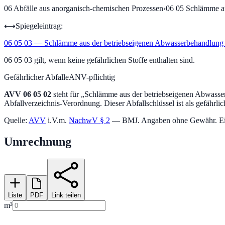
06
Abfälle aus anorganisch-chemischen Prozessen
›
06 05
Schlämme au
⟷
Spiegeleintrag:
06 05 03
—
Schlämme aus der betriebseigenen Abwasserbehandlung m
06 05 03 gilt, wenn keine gefährlichen Stoffe enthalten sind.
Gefährlicher Abfall
eANV-pflichtig
AVV
06 05 02
steht für „
Schlämme aus der betriebseigenen Abwasserb
Abfallverzeichnis-Verordnung.
Dieser Abfallschlüssel ist als gefährlic
Quelle:
AVV
i.V.m.
NachwV § 2
— BMJ. Angaben ohne Gewähr. Einstu
Umrechnung
Liste
PDF
Link teilen
m³