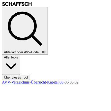
Abfallart oder AVV-Code…
⌘K
Alle Tools
Über dieses Tool
AVV-Verzeichnis
›
Übersicht
›
Kapitel
06
›
06 05 02