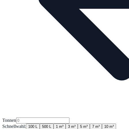
Tonnen
Schnellwahl:
100 L
500 L
1 m³
3 m³
5 m³
7 m³
10 m³