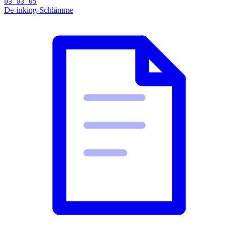
03 03 05
De-inking-Schlämme