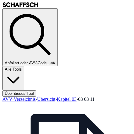
Abfallart oder AVV-Code…
⌘K
Alle Tools
Über dieses Tool
AVV-Verzeichnis
›
Übersicht
›
Kapitel
03
›
03 03 11