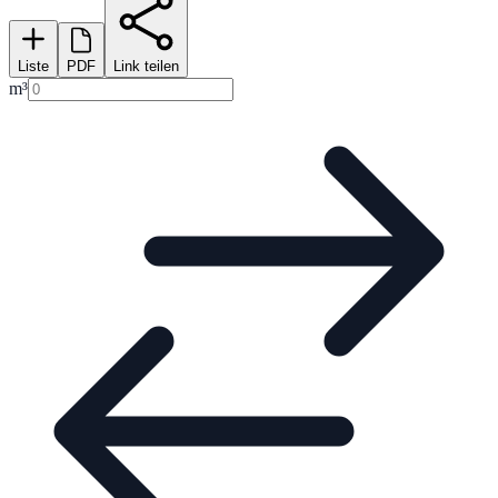
Liste
PDF
Link teilen
m³