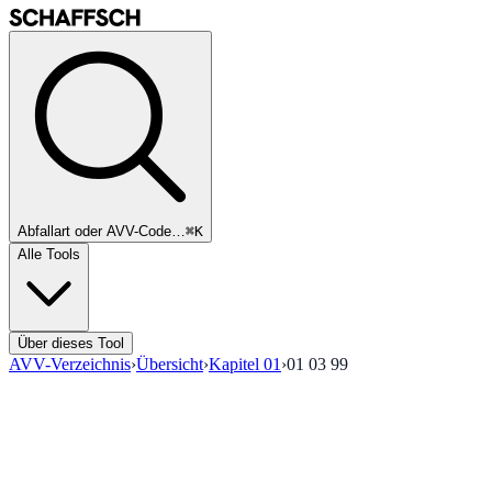
Abfallart oder AVV-Code…
⌘K
Alle Tools
Über dieses Tool
AVV-Verzeichnis
›
Übersicht
›
Kapitel
01
›
01 03 99