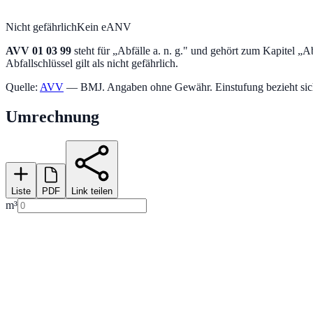
Nicht gefährlich
Kein eANV
AVV
01 03 99
steht für „
Abfälle a. n. g.
" und gehört zum Kapitel „
Ab
Abfallschlüssel gilt als nicht gefährlich.
Quelle:
AVV
— BMJ. Angaben ohne Gewähr. Einstufung bezieht sich a
Umrechnung
Liste
PDF
Link teilen
m³