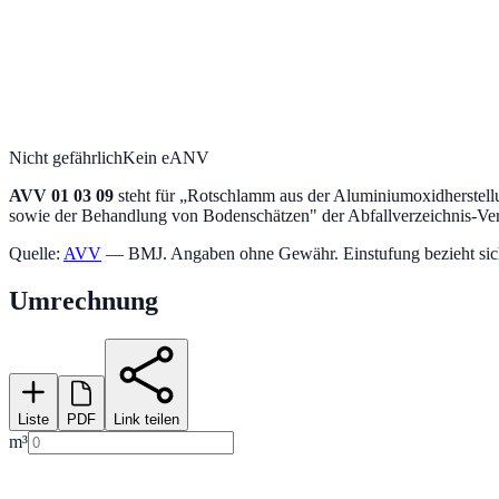
Nicht gefährlich
Kein eANV
AVV
01 03 09
steht für „
Rotschlamm aus der Aluminiumoxidherstellu
sowie der Behandlung von Bodenschätzen
" der Abfallverzeichnis-V
Quelle:
AVV
— BMJ. Angaben ohne Gewähr. Einstufung bezieht sich a
Umrechnung
Liste
PDF
Link teilen
m³