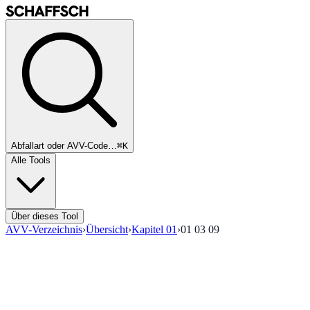
Abfallart oder AVV-Code…
⌘K
Alle Tools
Über dieses Tool
AVV-Verzeichnis
›
Übersicht
›
Kapitel
01
›
01 03 09